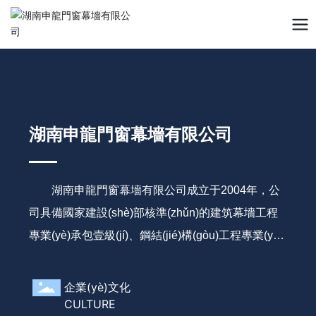
何以笙箫默免费观看全集,电视剧虎胆雄心全集免费观看,铁蹄下的村庄,看
不见的朋友,美猴王归来,世界奇闻怪事图片,德州电锯杀人狂1,劳荣枝庭审
直播
湖南申龍門窗幕墻有限公司
湖南申龍門窗幕墻有限公司成立于2004年，公
司具備國家建設(shè)部核準(zhǔn)的建筑幕墻工程
專業(yè)承包壹級(jí)、鋼結(jié)構(gòu)工程專業(yè)
承包貳級(jí)等資質(zhì)。公司專業(yè)承包建筑幕墻
設(shè)計(jì)與施工工程、裝飾裝修設(shè)計(jì)與施
企業(yè)文化
工工程、金屬門窗設(shè)計(jì)與施工工程、鋼結(ji
CULTURE