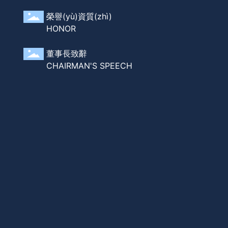
é)構(gòu)設(shè)計(jì)與施工工程、金屬護(hù)欄及
榮譽(yù)資質(zhì)
百葉窗設(shè)計(jì)與施工工程。
HONOR
董事長致辭
CHAIRMAN'S SPEECH